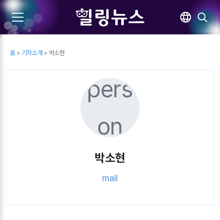
홈
>
기자소개
> 박소현
pers
on
박소현
mail