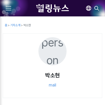
홈
>
기자소개
> 박소현
pers
on
박소현
mail