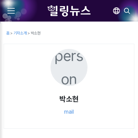
홈
>
기자소개
> 박소현
pers
on
박소현
mail