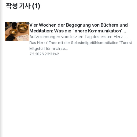
작성 기사 (1)
Vier Wochen der Begegnung von Büchern und
Meditation: Was die 'Innere Kommunikation'
Lese-Meditationsgruppe hinterlassen hat
Aufzeichnungen vom letzten Tag des ersten Herz-
Wachstums Buchclubs mit Professor Kim Joo-hwan
Das Herz öffnen mit der Selbstmitgefühlsmeditation "Zuerst
und 'Innerer Kommunikation'
Mitgefühl für mich se...
7.2.2026 23:31:42