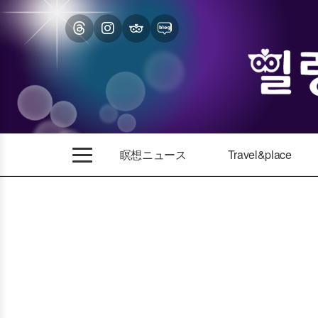
瞑想ニュース
Travel&place