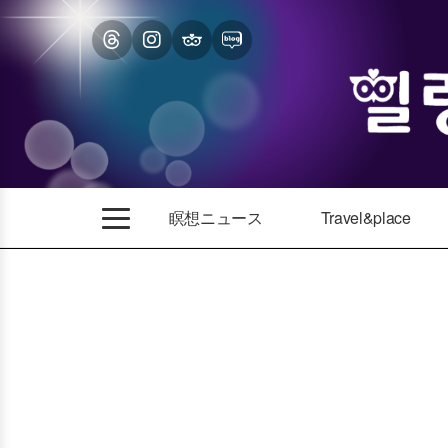
瞑想ニュース
Travel&place