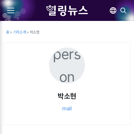
홈
>
기자소개
> 박소현
pers
on
박소현
mail