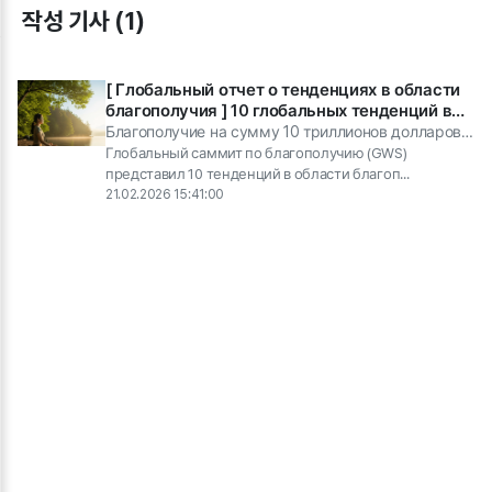
작성 기사 (1)
[ Глобальный отчет о тенденциях в области
благополучия ] 10 глобальных тенденций в
области благополучия 2026 года
Благополучие на сумму 10 триллионов долларов -
значение благополучия переопределяется.
Глобальный саммит по благополучию (GWS)
представил 10 тенденций в области благоп...
21.02.2026 15:41:00