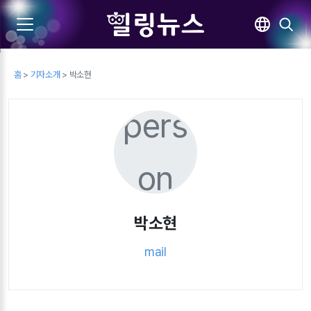
홈
>
기자소개
> 박소현
pers
on
박소현
mail