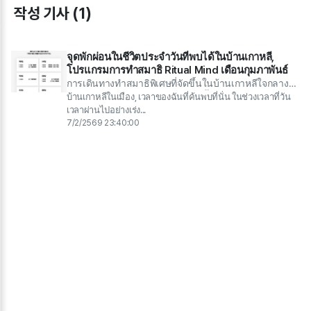
작성 기사 (1)
จุดพักผ่อนในชีวิตประจำวันที่พบได้ในบ้านเกาหลี,
โปรแกรมการทำสมาธิ Ritual Mind เดือนกุมภาพันธ์
การเดินทางทำสมาธิพิเศษที่จัดขึ้นในบ้านเกาหลีใจกลาง
กรุงโซล นำเสนอ 7 โปรแกรมการฟื้นฟูสำหรับคนยุคใหม่ที่
บ้านเกาหลีในเมือง, เวลาของฉันที่ค้นพบที่นั่น ในช่วงเวลาที่วัน
เหนื่อยล้าจากชีวิตประจำวัน ตั้งแต่การอาบเสียงไปจนถึง
เวลาผ่านไปอย่างเร่ง...
การทำสมาธิกับสุนัขและการทำสมาธิด้วยชาแบบดั้งเดิม
7/2/2569 23:40:00