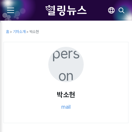
홈
>
기자소개
> 박소현
pers
on
박소현
mail