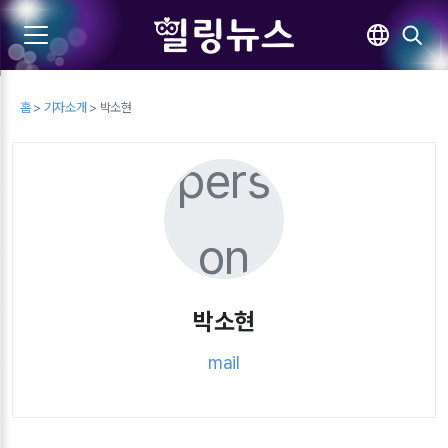
홈
>
기자소개
> 박소현
pers
on
박소현
mail