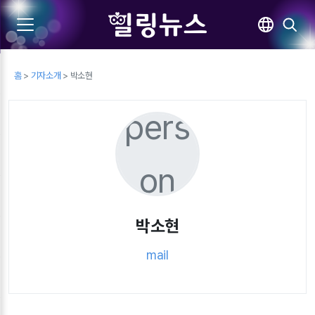
홈
>
기자소개
> 박소현
pers
on
박소현
mail