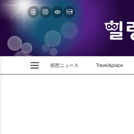
瞑想ニュース
Travel&place