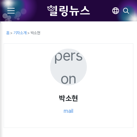
홈
>
기자소개
> 박소현
pers
on
박소현
mail