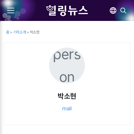
홈
>
기자소개
> 박소현
pers
on
박소현
mail