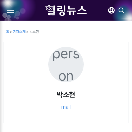
홈
>
기자소개
> 박소현
pers
on
박소현
mail