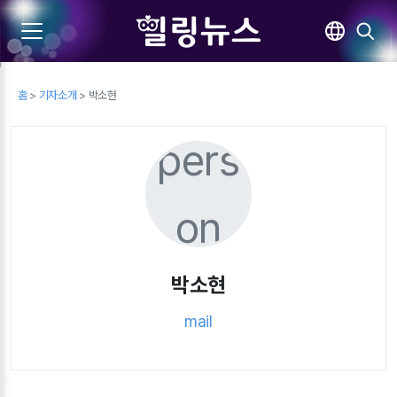
홈
>
기자소개
> 박소현
pers
on
박소현
mail