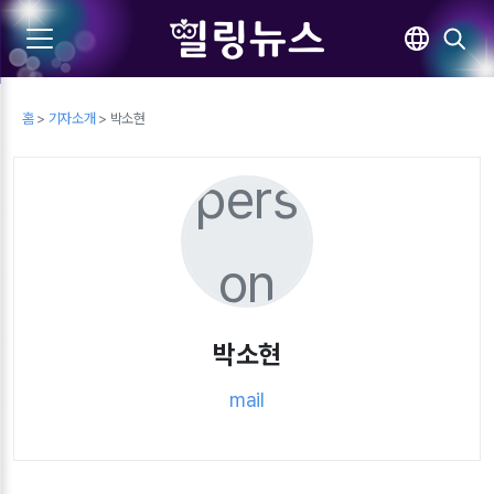
홈
>
기자소개
> 박소현
pers
on
박소현
mail