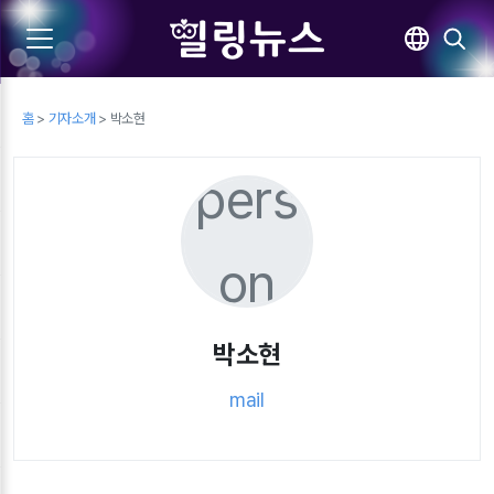
홈
>
기자소개
> 박소현
pers
on
박소현
mail