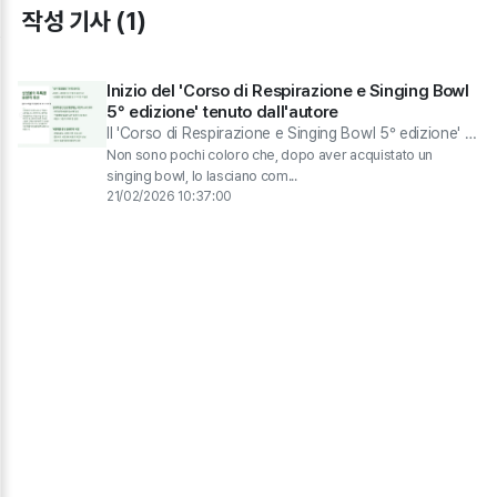
작성 기사 (1)
Inizio del 'Corso di Respirazione e Singing Bowl
5° edizione' tenuto dall'autore
Il 'Corso di Respirazione e Singing Bowl 5° edizione' si
svolge con l'insegnamento diretto dell'autore del
Non sono pochi coloro che, dopo aver acquistato un
manuale sull'uso dei singing bowl, Seok Ji-hye
singing bowl, lo lasciano com...
21/02/2026 10:37:00