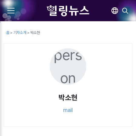
홈
>
기자소개
> 박소현
pers
on
박소현
mail