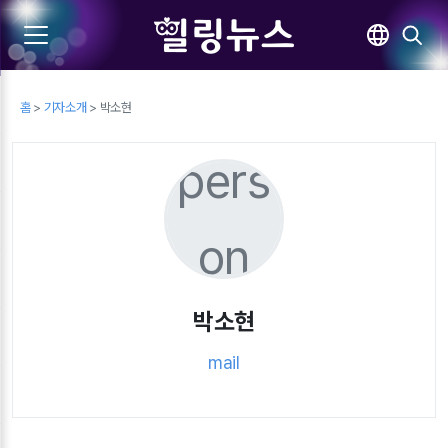
홈
>
기자소개
> 박소현
pers
on
박소현
mail