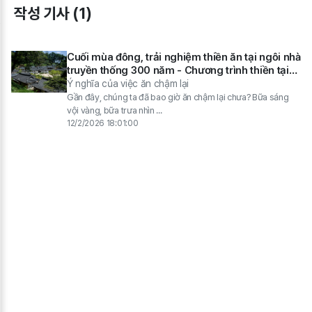
작성 기사 (1)
Cuối mùa đông, trải nghiệm thiền ăn tại ngôi nhà
truyền thống 300 năm - Chương trình thiền tại
Seongyojang, Gangneung
Ý nghĩa của việc ăn chậm lại
Gần đây, chúng ta đã bao giờ ăn chậm lại chưa? Bữa sáng
vội vàng, bữa trưa nhìn ...
12/2/2026 18:01:00