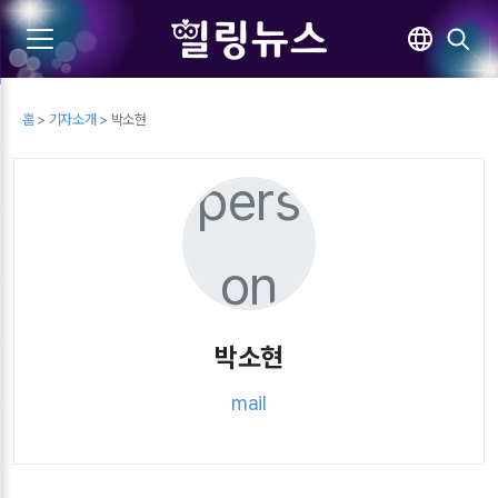
홈
>
기자소개
> 박소현
pers
on
박소현
mail