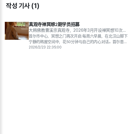
작성 기사 (1)
真观寺禅冥想2期学员招募
大韩佛教曹溪宗真观寺，2026年3月开设禅冥想10次课
程…… "在日常生活中保持觉醒的心"
首尔市中心，冥想之门再次开启 每周六早晨，在北汉山脚下
宁静的韩屋空间中，花50分钟与自己的内心对话。首尔恩平
区大韩佛教曹溪宗真观寺将于3月14日（星期六）招募禅...
2026/2/23 22:35:00