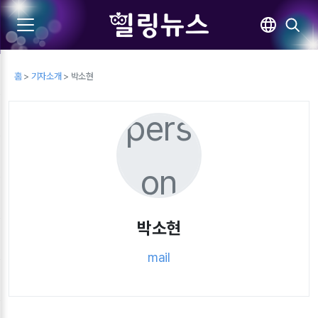
홈
>
기자소개
> 박소현
pers
on
박소현
mail