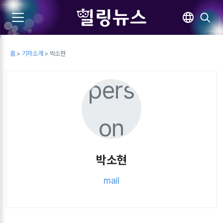
홈
>
기자소개
> 박소현
pers
on
박소현
mail