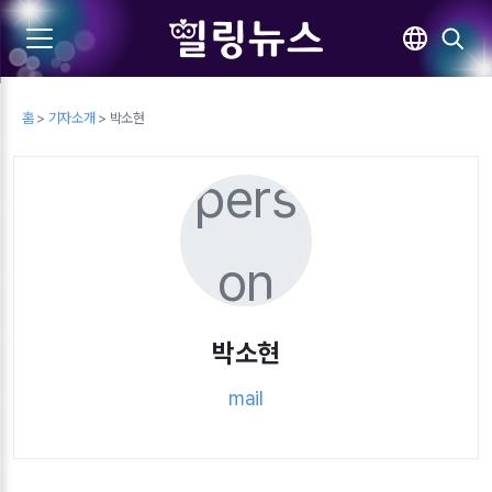
홈
>
기자소개
> 박소현
pers
on
박소현
mail